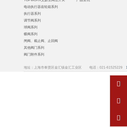
TOPWORX艾默生阀位开关
产品资讯
电动执行器齿轮箱系列
执行器系列
调节阀系列
球阀系列
蝶阀系列
闸阀、截止阀、止回阀
其他阀门系列
阀门附件系列
地址：上海市奉贤区金汇镇金汇工业区
电话：021-61525229